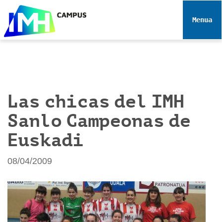
N
a
Toggle 
v
e
g
a
c
i
Las chicas del IMH
ó
Sanlo Campeonas de
n
Euskadi
08/04/2009