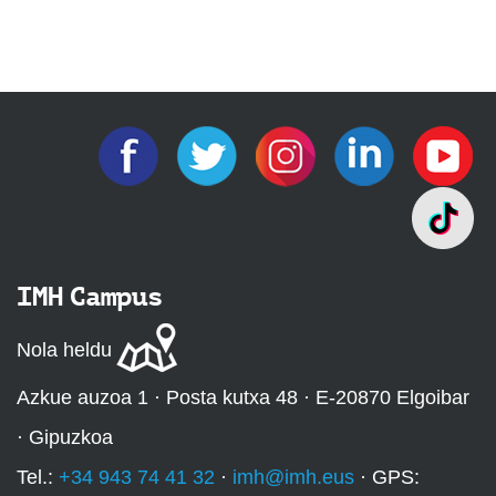
IMH Campus
Nola heldu
Azkue auzoa 1 · Posta kutxa 48 · E-20870 Elgoibar
· Gipuzkoa
Tel.:
+34 943 74 41 32
·
imh@imh.eus
· GPS: