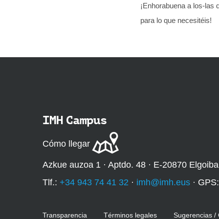
¡Enhorabuena a los-las 
para lo que necesitéis!
IMH Campus
Cómo llegar
Azkue auzoa 1 · Aptdo. 48 · E-20870 Elgoiba
Tlf.:
+34 943 74 41 32
·
imh@imh.eus
· GPS
Transparencia
Términos legales
Sugerencias /