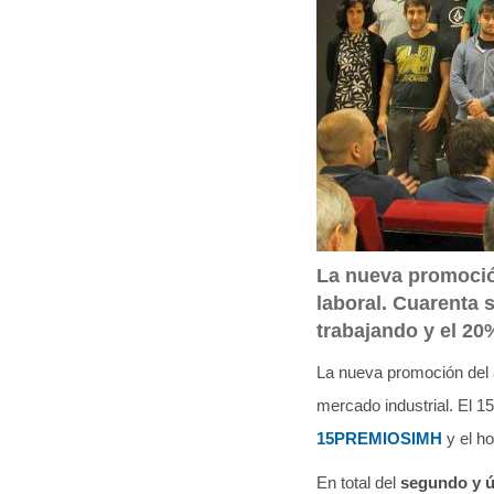
q
u
í
:
La nueva promoció
laboral. Cuarenta
trabajando y el 20
La nueva promoción del
mercado industrial. El 1
15PREMIOSIMH
y el h
En total del
segundo y ú