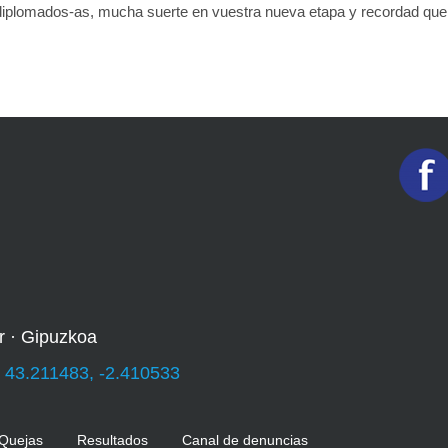
diplomados-as, mucha suerte en vuestra nueva etapa y recordad que 
r · Gipuzkoa
:
43.211483, -2.410533
 Quejas
Resultados
Canal de denuncias