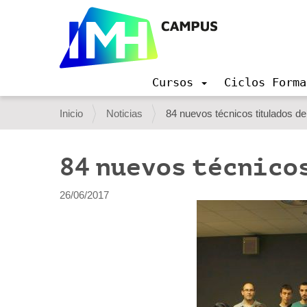
Cursos
Ciclos Forma
N
a
U
Inicio
Noticias
84 nuevos técnicos titulados de
v
s
e
g
t
84 nuevos técnicos
a
e
c
i
d
26/06/2017
ó
e
n
s
t
á
a