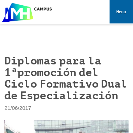
N
a
Toggle 
v
e
g
a
c
i
Diplomas para la
ó
1ªpromoción del
n
Ciclo Formativo Dual
de Especialización
21/06/2017