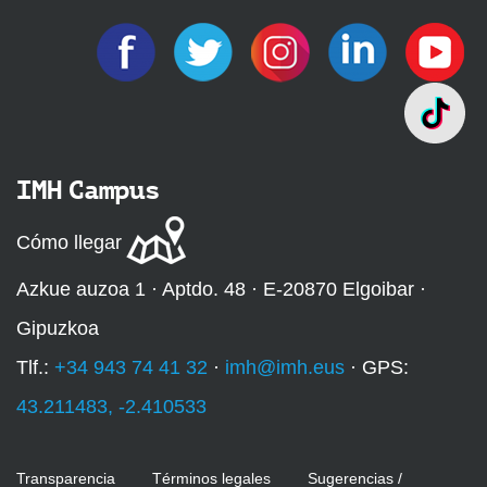
IMH Campus
Cómo llegar
Azkue auzoa 1 · Aptdo. 48 · E-20870 Elgoibar ·
Gipuzkoa
Tlf.:
+34 943 74 41 32
·
imh@imh.eus
· GPS:
43.211483, -2.410533
Transparencia
Términos legales
Sugerencias /