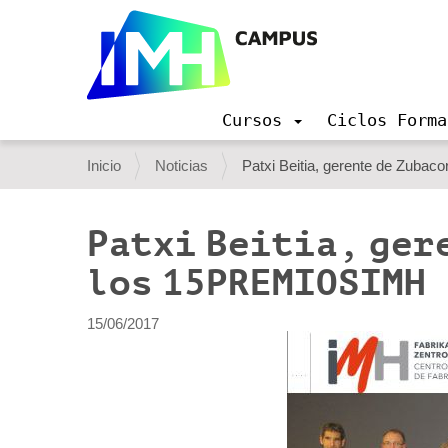
Cursos
Ciclos Forma
N
a
U
Inicio
Noticias
Patxi Beitia, gerente de Zuba
v
s
e
g
t
Patxi Beitia, ger
a
e
c
los 15PREMIOSIMH
i
d
ó
e
n
15/06/2017
s
t
á
a