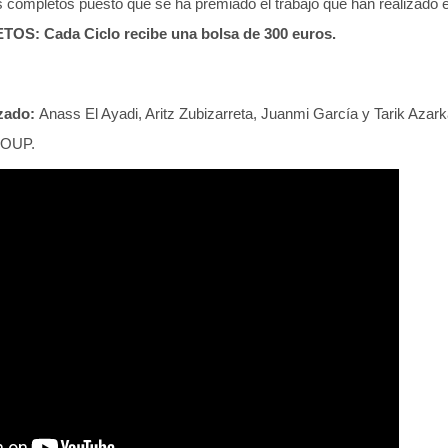
 completos puesto que se ha premiado el trabajo que han realizado e
S: Cada Ciclo recibe una bolsa de 300 euros.
zado:
Anass El Ayadi, Aritz Zubizarreta, Juanmi García y Tarik Azark
OUP.