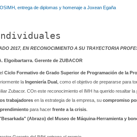
IMH, entrega de diplomas y homenaje a Joxean Egaña
individuales
DO 2017, EN RECONOCIMIENTO A SU TRAYECTORIA PROFE
. Elgoibartarra. Gerente de ZUBACOR
el
Ciclo Formativo de Grado Superior de Programación de la Pr
eriormente la
Ingeniería Dual,
como el objetivo de prepararse para tom
liar Zubacor. COn este reconocimiento el IMH ha querido resaltar la
los trabajadores
en la estrategia de la empresa, su
compromiso por 
mprendimiento
para hacer
frente a la crisis
.
"Besarkada" (Abrazo) del Museo de Máquina-Herramienta y bono
rector Gerente del IMH entrega el premio.