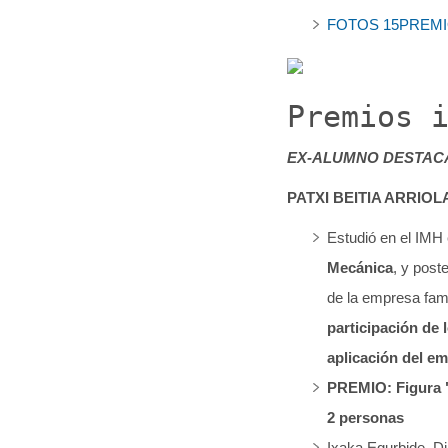
FOTOS 15PREMIOS
Premios 
EX-ALUMNO DESTACA
PATXI BEITIA ARRIOLA
Estudió en el IMH 
Mecánica
, y post
de la empresa fami
participación de 
aplicación del e
PREMIO: Figura 
2 personas
Ixaka Egurbide, Di