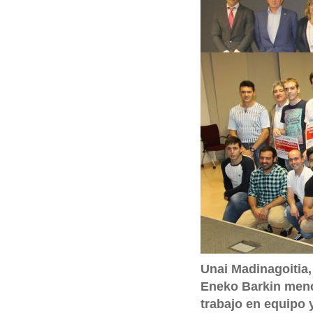
q
u
í
:
Unai Madinagoitia,
Eneko Barkin menc
trabajo en equipo 