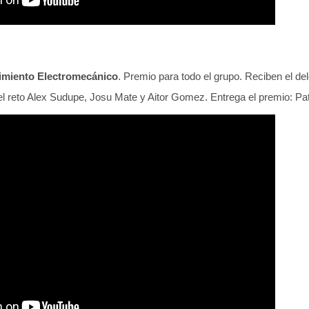
imiento Electromecánico
. Premio para todo el grupo. Reciben el de
l reto Alex Sudupe, Josu Mate y Aitor Gomez. Entrega el premio: 