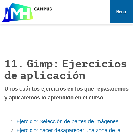
N
a
Toggle 
v
e
g
a
c
i
11. Gimp: Ejercicios
ó
n
de aplicación
Unos cuántos ejercicios en los que repasaremos
y aplicaremos lo aprendido en el curso
Ejercicio: Selección de partes de imágenes
Ejercicio: hacer desaparecer una zona de la