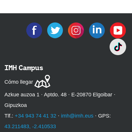
IMH Campus
Cómo llegar
Azkue auzoa 1 · Aptdo. 48 · E-20870 Elgoibar ·
Gipuzkoa
Tlf.:
+34 943 74 41 32
·
imh@imh.eus
· GPS:
43.211483, -2.410533