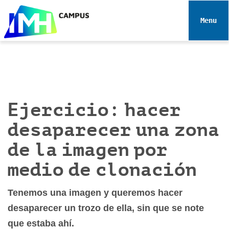
N
a
Toggle 
v
e
g
a
c
i
Ejercicio: hacer
ó
n
desaparecer una zona
de la imagen por
medio de clonación
Tenemos una imagen y queremos hacer
desaparecer un trozo de ella, sin que se note
que estaba ahí.