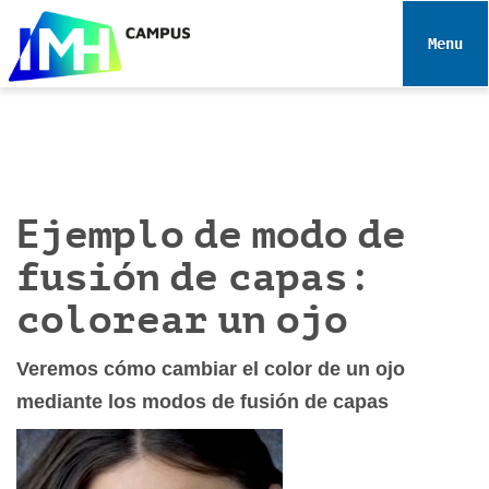
N
a
Toggle 
v
e
g
a
c
i
Ejemplo de modo de
ó
n
fusión de capas:
colorear un ojo
Veremos cómo cambiar el color de un ojo
mediante los modos de fusión de capas