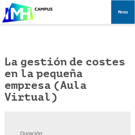
N
a
Toggle 
v
e
g
a
c
i
La gestión de costes
ó
en la pequeña
n
empresa (Aula
Virtual)
Duración