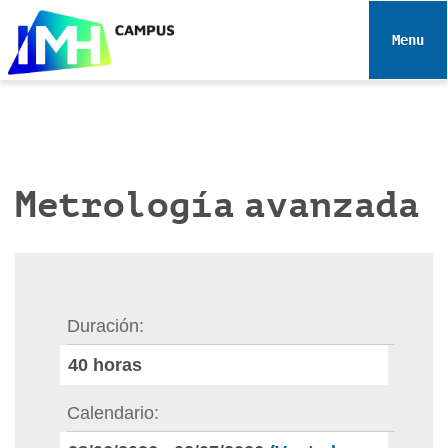
N
a
Toggle 
v
e
g
a
c
i
Metrología avanzada
ó
n
Duración
40
horas
Calendario