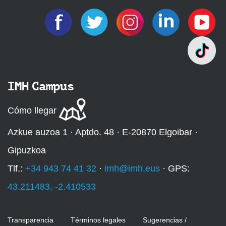
IMH Campus
Cómo llegar
Azkue auzoa 1 · Aptdo. 48 · E-20870 Elgoibar ·
Gipuzkoa
Tlf.:
+34 943 74 41 32
·
imh@imh.eus
· GPS:
43.211483, -2.410533
Transparencia
Términos legales
Sugerencias /