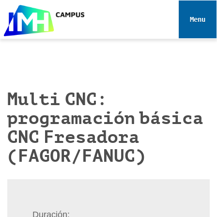
N
a
Toggle 
v
e
g
a
c
i
Multi CNC:
ó
programación básica
n
CNC Fresadora
(FAGOR/FANUC)
Duración