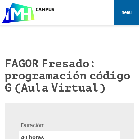
N
a
Toggle 
v
e
g
a
c
i
FAGOR Fresado:
ó
programación código
n
G (Aula Virtual)
Duración
40
horas