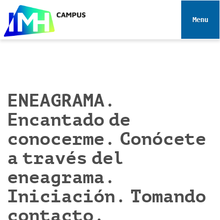
N
a
Toggle 
v
e
g
a
c
i
ENEAGRAMA.
ó
Encantado de
n
conocerme. Conócete
a través del
eneagrama.
Iniciación. Tomando
contacto.