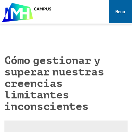
N
a
Toggle 
v
e
g
a
c
i
Cómo gestionar y
ó
superar nuestras
n
creencias
limitantes
inconscientes