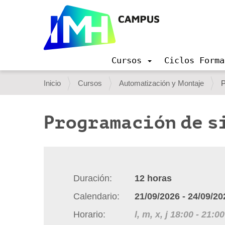
Cursos
Ciclos Forma
N
a
U
Inicio
Cursos
Automatización y Montaje
P
v
s
e
g
t
Programación de s
a
e
c
i
d
ó
e
n
s
Duración
12
horas
t
Calendario
21/09/2026
-
24/09/20
á
Horario
l, m, x, j
18:00
-
21:00
a