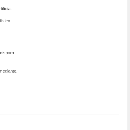
ficial.
.
ísica.
disparo.
mediante.