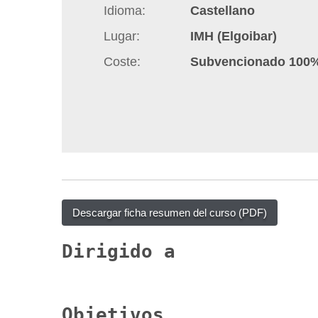
Idioma
Castellano
q
u
Lugar
IMH (Elgoibar)
í
Coste
Subvencionado 100
:
Descargar ficha resumen del curso (PDF)
Dirigido a
Objetivos