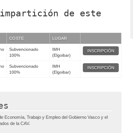
impartición de este
COSTE
LUGAR
ano
Subvencionado
IMH
INSCRIPCIÓN
100%
(Elgoibar)
ano
Subvencionado
IMH
INSCRIPCIÓN
100%
(Elgoibar)
es
de Economía, Trabajo y Empleo del Gobierno Vasco y el
pados de la CAV.