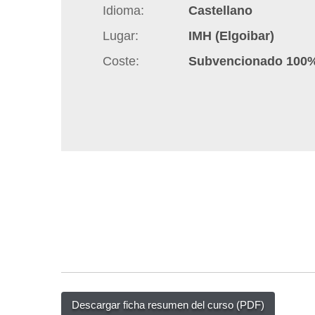
Idioma
Castellano
q
u
Lugar
IMH (Elgoibar)
í
Coste
Subvencionado 100
:
Descargar ficha resumen del curso (PDF)