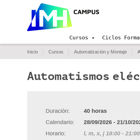
Cursos
Ciclos Forma
N
a
U
Inicio
Cursos
Automatización y Montaje
A
v
s
e
g
t
Automatismos elé
a
e
c
i
d
ó
e
n
s
Duración
40
horas
t
Calendario
28/09/2026
-
21/10/20
á
Horario
l, m, x, j
18:00
-
21:00
a