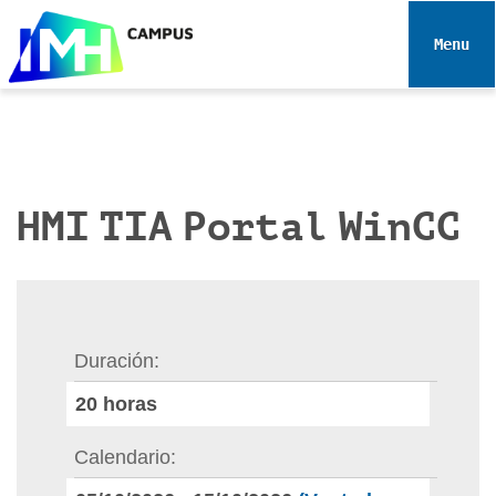
N
a
Toggle 
v
e
g
a
c
i
HMI TIA Portal WinCC
ó
n
Duración
20
horas
Calendario