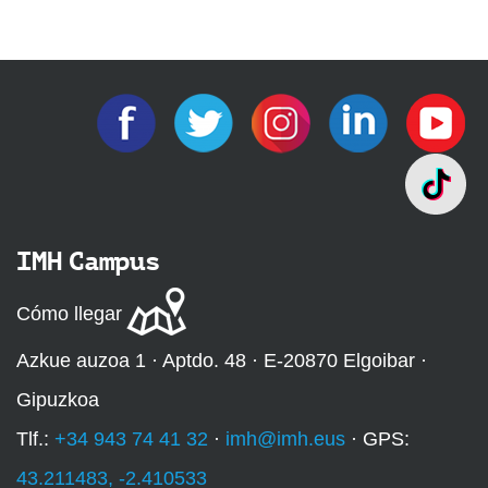
IMH Campus
Cómo llegar
Azkue auzoa 1 · Aptdo. 48 · E-20870 Elgoibar ·
Gipuzkoa
Tlf.:
+34 943 74 41 32
·
imh@imh.eus
· GPS:
43.211483, -2.410533