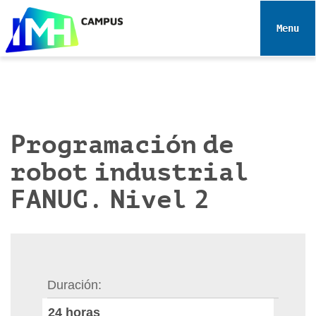
N
a
Toggle 
v
e
g
a
c
i
Programación de
ó
robot industrial
n
FANUC. Nivel 2
Duración
24
horas