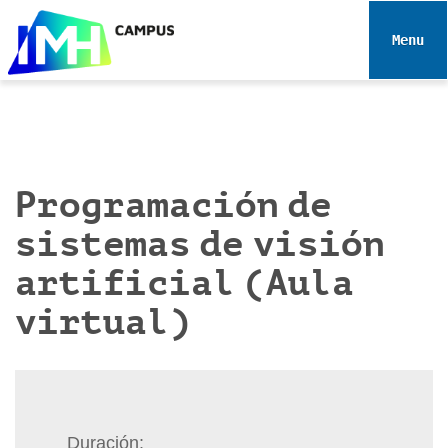
N
a
Toggle 
v
e
g
a
c
i
Programación de
ó
sistemas de visión
n
artificial (Aula
virtual)
Duración