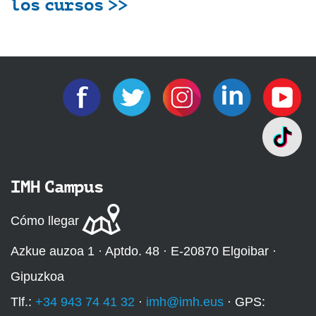
los cursos >>
IMH Campus
Cómo llegar
Azkue auzoa 1 · Aptdo. 48 · E-20870 Elgoibar ·
Gipuzkoa
Tlf.:
+34 943 74 41 32
·
imh@imh.eus
· GPS: