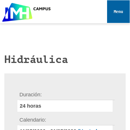
N
a
Toggle 
v
e
g
a
c
i
Hidráulica
ó
n
Duración
24
horas
Calendario