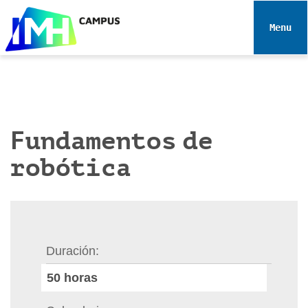
N
a
Toggle 
v
e
g
a
c
i
Fundamentos de
ó
robótica
n
Duración
50
horas