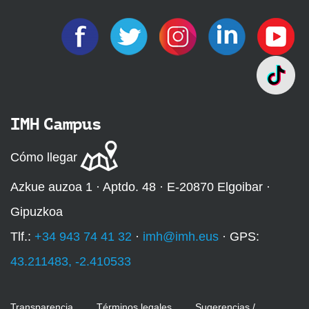
IMH Campus
Cómo llegar
Azkue auzoa 1 · Aptdo. 48 · E-20870 Elgoibar ·
Gipuzkoa
Tlf.:
+34 943 74 41 32
·
imh@imh.eus
· GPS:
43.211483, -2.410533
Transparencia
Términos legales
Sugerencias /