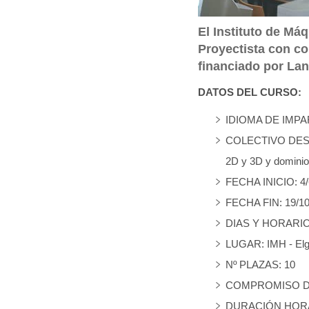
q
El Instituto de Má
u
Proyectista con c
í
financiado por Lan
:
DATOS DEL CURSO:
IDIOMA DE IMPAR
COLECTIVO DESTIN
2D y 3D y dominio
FECHA INICIO: 4/
FECHA FIN: 19/10
DIAS Y HORARIO: D
LUGAR: IMH - Elg
Nº PLAZAS: 10
COMPROMISO D
DURACIÓN HORAS: 