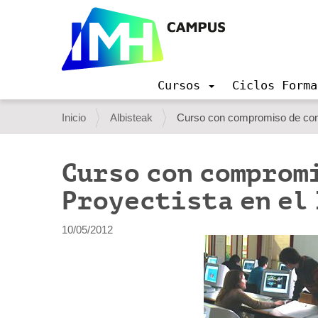
Cursos
Ciclos Forma
N
a
U
Inicio
Albisteak
Curso con compromiso de cont
v
s
e
g
t
Curso con comprom
a
e
c
Proyectista en el
i
d
ó
e
n
10/05/2012
s
t
á
a