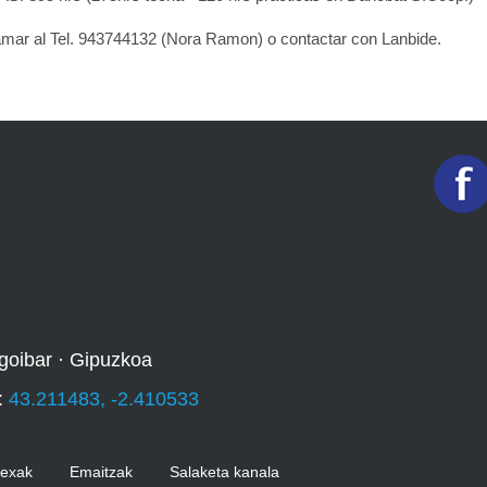
amar al Tel. 943744132 (Nora Ramon) o contactar con Lanbide.
goibar · Gipuzkoa
:
43.211483, -2.410533
Kexak
Emaitzak
Salaketa kanala