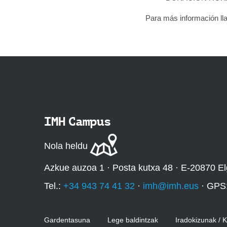
Para más información ll
IMH Campus
Nola heldu
Azkue auzoa 1 · Posta kutxa 48 · E-20870 El
Tel.:
+34 943 74 41 32
·
imh@imh.eus
· GPS
Gardentasuna
Lege baldintzak
Iradokizunak / 