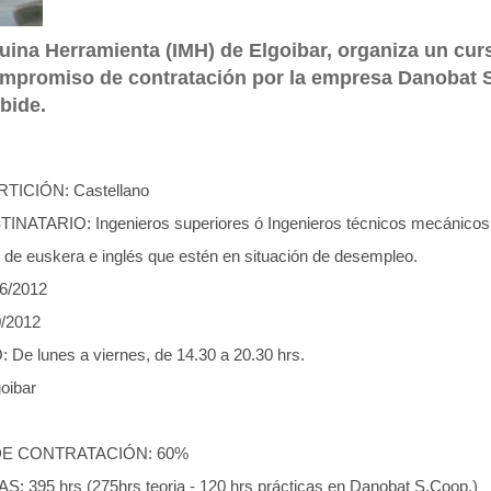
quina Herramienta (IMH) de Elgoibar, organiza un cur
ompromiso de contratación por la empresa Danobat S
bide.
TICIÓN: Castellano
ATARIO: Ingenieros superiores ó Ingenieros técnicos mecánicos 
 de euskera e inglés que estén en situación de desempleo.
6/2012
/2012
e lunes a viernes, de 14.30 a 20.30 hrs.
oibar
E CONTRATACIÓN: 60%
395 hrs (275hrs teoria - 120 hrs prácticas en Danobat S.Coop.)