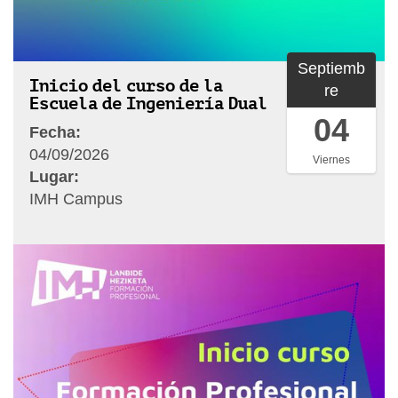
Septiemb
Inicio del curso de la
re
Escuela de Ingeniería Dual
04
Fecha:
04/09/2026
Viernes
Lugar:
IMH Campus
h
t
t
p
s
:
/
/