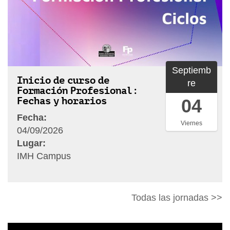
w
w
w
.
i
Septiemb
m
Inicio de curso de
re
h
Formación Profesional:
.
Fechas y horarios
04
e
Fecha:
Viernes
u
04/09/2026
s
Lugar:
/
IMH Campus
e
s
h
/
t
Todas las jornadas >>
i
t
m
p
h