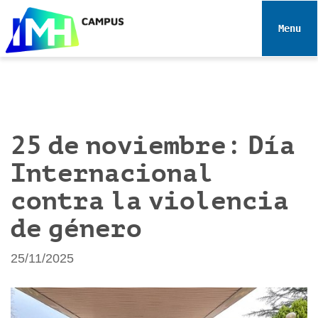
N
a
Toggle 
v
e
g
a
c
i
25 de noviembre: Día
ó
Internacional
n
contra la violencia
de género
25/11/2025