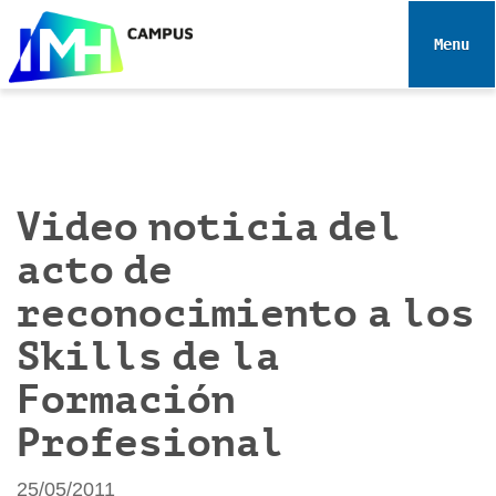
N
a
Toggle 
v
e
g
a
c
i
Video noticia del
ó
acto de
n
reconocimiento a los
Skills de la
Formación
Profesional
25/05/2011