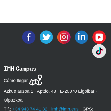
IMH Campus
Cómo llegar
Azkue auzoa 1 · Aptdo. 48 · E-20870 Elgoibar ·
Gipuzkoa
Tlf.:
+34 943 74 41 32
·
imh@imh.eus
· GPS: