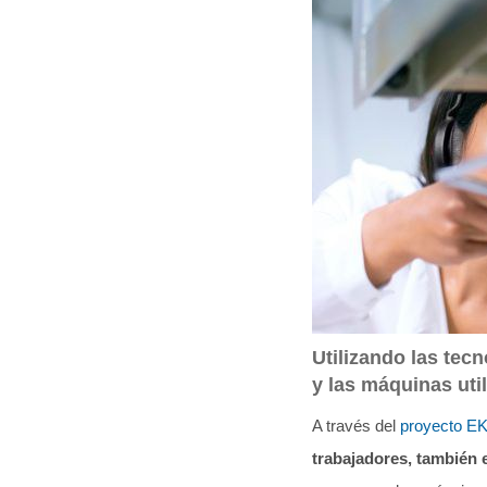
q
u
í
:
Utilizando las tecn
y las máquinas uti
A través del
proyecto E
trabajadores, también 