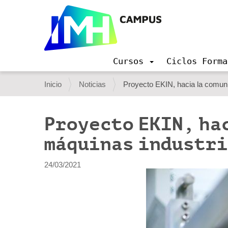
Cursos
Ciclos Forma
N
a
U
Inicio
Noticias
Proyecto EKIN, hacia la comuni
v
s
e
g
t
Proyecto EKIN, ha
a
e
c
máquinas industri
i
d
ó
e
n
24/03/2021
s
t
á
a