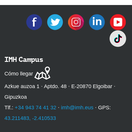
IMH Campus
Cómo llegar
Azkue auzoa 1 · Aptdo. 48 · E-20870 Elgoibar ·
Gipuzkoa
Tlf.:
+34 943 74 41 32
·
imh@imh.eus
· GPS:
43.211483, -2.410533