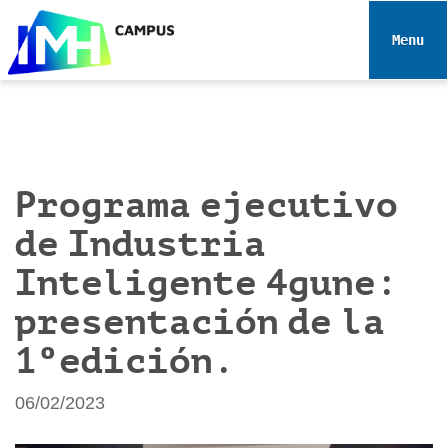
N
a
Toggle 
v
e
g
a
c
i
Programa ejecutivo
ó
de Industria
n
Inteligente 4gune:
presentación de la
1ºedición.
06/02/2023