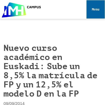
N
a
Toggle 
v
e
g
a
c
i
Nuevo curso
ó
académico en
n
Euskadi: Sube un
8,5% la matrícula de
FP y un 12,5% el
modelo D en la FP
09/09/2014