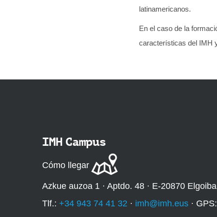
latinamericanos.
En el caso de la formaci
características del IMH 
IMH Campus
Cómo llegar
Azkue auzoa 1 · Aptdo. 48 · E-20870 Elgoiba
Tlf.:
+34 943 74 41 32
·
imh@imh.eus
· GPS