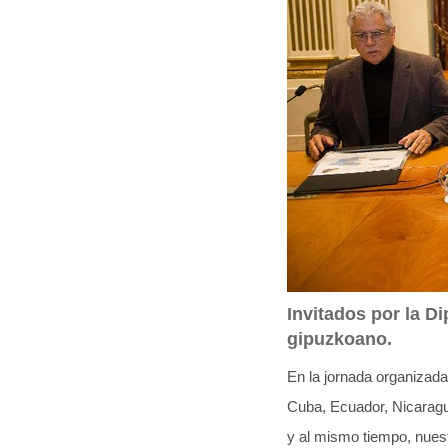
q
u
í
:
Invitados por la Di
gipuzkoano.
En la jornada organizad
Cuba, Ecuador, Nicaragua
y al mismo tiempo, nues