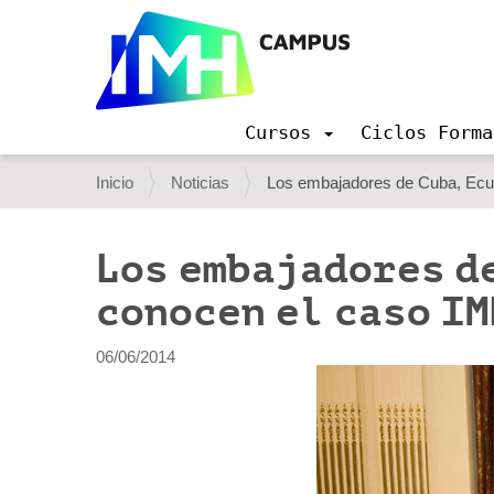
Cursos
Ciclos Forma
N
a
U
Inicio
Noticias
Los embajadores de Cuba, Ecu
v
s
e
g
t
Los embajadores d
a
e
c
conocen el caso IM
i
d
ó
e
n
06/06/2014
s
t
á
a