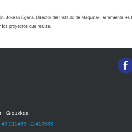
ón, Joxean Egaña, Director del Instituto de Máquina-Herramienta les
y los proyectos que realiza.
r · Gipuzkoa
:
43.211483, -2.410533