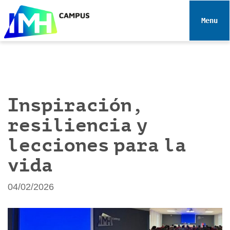
N
a
Toggle 
v
e
g
a
c
i
Inspiración,
ó
resiliencia y
n
lecciones para la
vida
04/02/2026