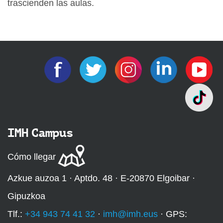
trascienden las aulas.
IMH Campus
Cómo llegar
Azkue auzoa 1 · Aptdo. 48 · E-20870 Elgoibar ·
Gipuzkoa
Tlf.:
+34 943 74 41 32
·
imh@imh.eus
· GPS: