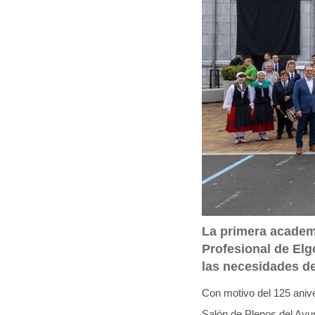
q
u
í
:
La primera academ
Profesional de Elg
las necesidades de
Con motivo del 125 anive
Salón de Plenos del Ayun