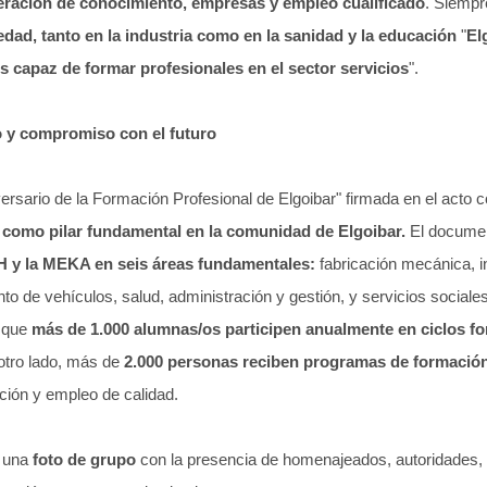
eración de conocimiento, empresas y empleo cualificado
. Siemp
dad, tanto en la industria como en la sanidad y la educación
"
El
es capaz de formar profesionales en el sector servicios
".
o y compromiso con el futuro
ersario de la Formación Profesional de Elgoibar" firmada en el acto 
como pilar fundamental en la comunidad de Elgoibar.
El documen
MH y la MEKA en seis áreas fundamentales:
fabricación mecánica, i
to de vehículos, salud, administración y gestión, y servicios sociales
n que
más de 1.000 alumnas/os participen anualmente en ciclos fo
otro lado, más de
2.000 personas reciben programas de formación
ción y empleo de calidad.
n una
foto de grupo
con la presencia de homenajeados, autoridades, 