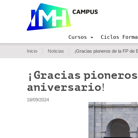
Cursos
Ciclos Forma
N
a
U
Inicio
Noticias
¡Gracias pioneros de la FP de E
v
s
e
g
t
¡Gracias pioneros 
a
e
c
aniversario!
i
d
ó
e
n
18/09/2024
s
t
á
a