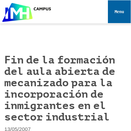
N
a
Toggle 
v
e
g
a
c
i
Fin de la formación
ó
del aula abierta de
n
mecanizado para la
incorporación de
inmigrantes en el
sector industrial
13/05/2007