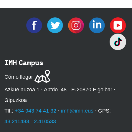
IMH Campus
Cómo llegar
Azkue auzoa 1 · Aptdo. 48 · E-20870 Elgoibar ·
Gipuzkoa
Tlf.:
+34 943 74 41 32
·
imh@imh.eus
· GPS:
43.211483, -2.410533