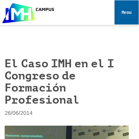
N
a
Toggle 
v
e
g
a
c
i
El Caso IMH en el I
ó
Congreso de
n
Formación
Profesional
26/06/2014