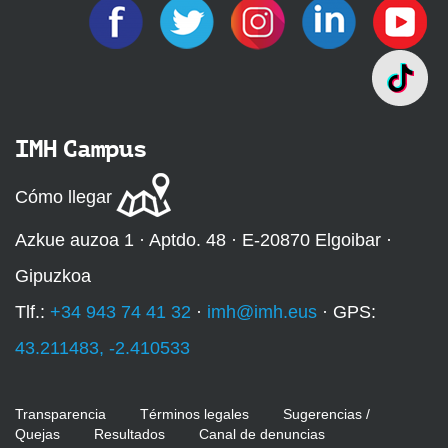
IMH Campus
Cómo llegar
Azkue auzoa 1 · Aptdo. 48 · E-20870 Elgoibar ·
Gipuzkoa
Tlf.:
+34 943 74 41 32
·
imh@imh.eus
· GPS:
43.211483, -2.410533
Transparencia
Términos legales
Sugerencias /
Quejas
Resultados
Canal de denuncias