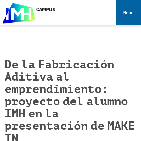
N
a
Toggle 
v
e
g
a
c
i
De la Fabricación
ó
Aditiva al
n
emprendimiento:
proyecto del alumno
IMH en la
presentación de MAKE
IN