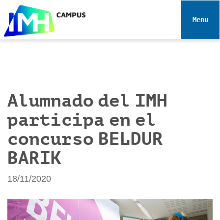
N
a
Toggle 
v
e
g
a
c
i
Alumnado del IMH
ó
participa en el
n
concurso BELDUR
BARIK
18/11/2020