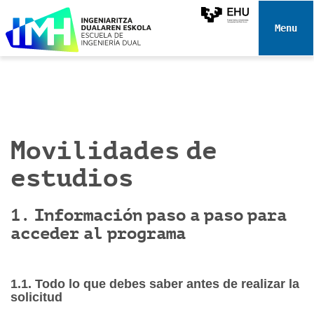
N
a
Toggle 
v
e
g
a
c
i
Movilidades de
ó
n
estudios
1. Información paso a paso para
acceder al programa
1.1. Todo lo que debes saber antes de realizar la
solicitud