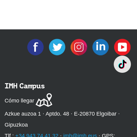
IMH Campus
Cómo llegar
Azkue auzoa 1 · Aptdo. 48 · E-20870 Elgoibar ·
Gipuzkoa
Tlf.:
+34 943 74 41 32
·
imh@imh.eus
· GPS: