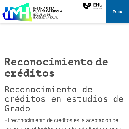
N
a
Toggle 
v
e
g
a
c
i
Reconocimiento de
ó
n
créditos
Reconocimiento de
créditos en estudios de
Grado
El reconocimiento de créditos es la aceptación de