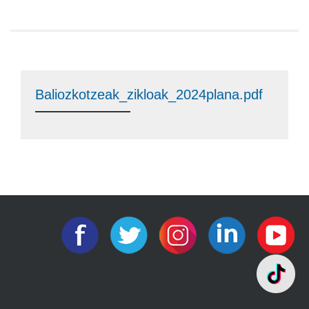
Baliozkotzeak_zikloak_2024plana.pdf