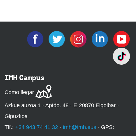
IMH Campus
Cómo llegar
Azkue auzoa 1 · Aptdo. 48 · E-20870 Elgoibar ·
Gipuzkoa
Tlf.:
+34 943 74 41 32
·
imh@imh.eus
· GPS: