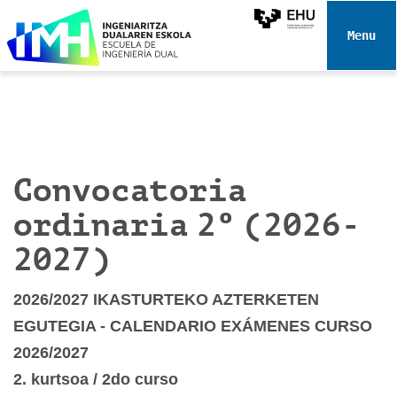
N
a
Toggle 
v
e
g
a
c
i
Convocatoria
ó
n
ordinaria 2º (2026-
2027)
2026/2027 IKASTURTEKO AZTERKETEN
EGUTEGIA - CALENDARIO EXÁMENES CURSO
2026/2027
2. kurtsoa / 2do curso