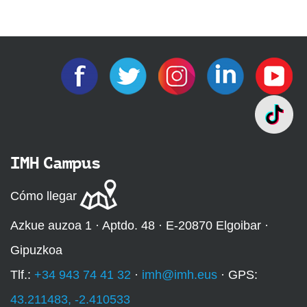
IMH Campus
Cómo llegar
Azkue auzoa 1 · Aptdo. 48 · E-20870 Elgoibar ·
Gipuzkoa
Tlf.:
+34 943 74 41 32
·
imh@imh.eus
· GPS:
43.211483, -2.410533