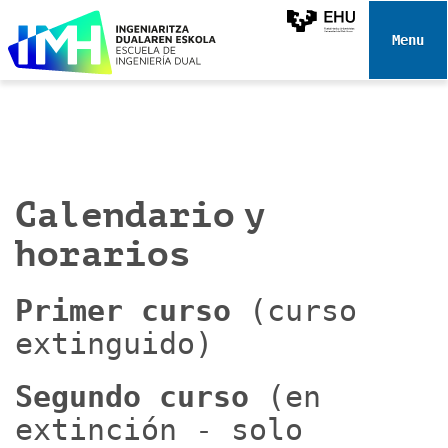
N
a
Toggle 
v
e
g
a
c
i
Calendario y
ó
n
horarios
Primer curso
(curso
extinguido)
Segundo curso
(en
extinción - solo