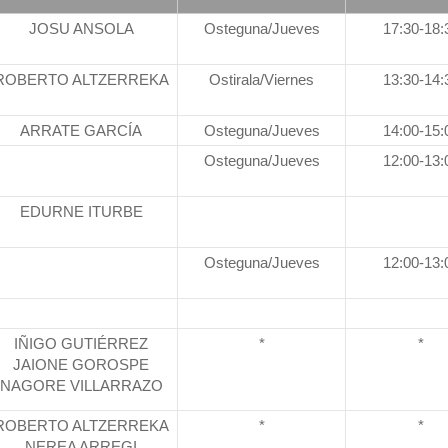
JOSU ANSOLA
Osteguna/Jueves
17:30-18:
ROBERTO ALTZERREKA
Ostirala/Viernes
13:30-14:
ARRATE GARCÍA
Osteguna/Jueves
14:00-15:
Osteguna/Jueves
12:00-13:
EDURNE ITURBE
Osteguna/Jueves
12:00-13:
IÑIGO GUTIÉRREZ
*
*
JAIONE GOROSPE
NAGORE VILLARRAZO
ROBERTO ALTZERREKA
*
*
NEREA ARREGI