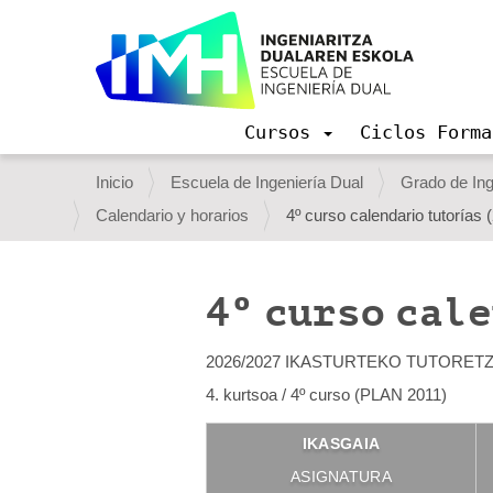
Cursos
Ciclos Forma
N
a
U
Inicio
Escuela de Ingeniería Dual
Grado de Ing
v
s
Calendario y horarios
4º curso calendario tutorías
e
g
t
a
e
c
4º curso cal
i
d
ó
e
n
2026/2027 IKASTURTEKO TUTORET
s
4. kurtsoa / 4º curso (PLAN 2011)
t
IKASGAIA
á
ASIGNATURA
a