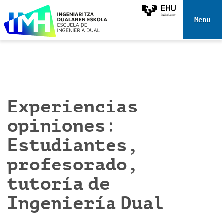
N
a
Toggle 
v
e
g
a
c
i
Experiencias
ó
n
opiniones:
Estudiantes,
profesorado,
tutoría de
Ingeniería Dual