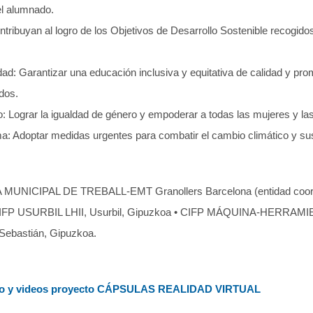
del alumnado.
tribuyan al logro de los Objetivos de Desarrollo Sostenible recogid
ad: Garantizar una educación inclusiva y equitativa de calidad y pr
dos.
 Lograr la igualdad de género y empoderar a todas las mujeres y las
a: Adoptar medidas urgentes para combatir el cambio climático y su
ICIPAL DE TREBALL-EMT Granollers Barcelona (entidad coo
P USURBIL LHII, Usurbil, Gipuzkoa • CIFP MÁQUINA-HERRAMIENTA
ebastián, Gipuzkoa.
yecto y videos proyecto CÁPSULAS REALIDAD VIRTUAL