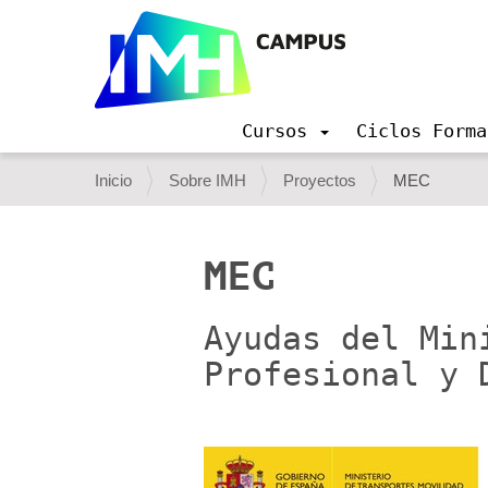
Cursos
Ciclos Forma
N
a
U
Inicio
Sobre IMH
Proyectos
MEC
v
s
e
g
t
a
MEC
e
c
i
d
ó
Ayudas del Min
e
n
Profesional y 
s
t
á
a