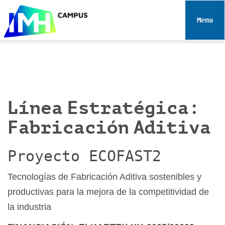
N
a
Toggle 
v
e
g
a
c
i
Línea Estratégica:
ó
n
Fabricación Aditiva
Proyecto ECOFAST2
Tecnologías de Fabricación Aditiva sostenibles y
productivas para la mejora de la competitividad de
la industria