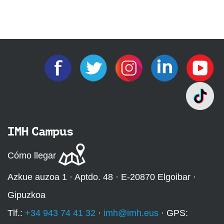
IMH Campus
Cómo llegar
Azkue auzoa 1 · Aptdo. 48 · E-20870 Elgoibar ·
Gipuzkoa
Tlf.:
+34 943 74 41 32
·
imh@imh.eus
· GPS: