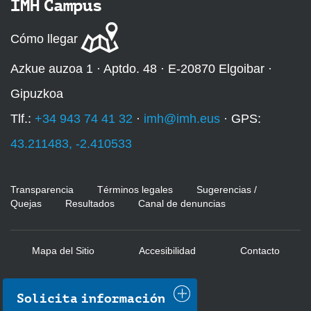
IMH Campus
Cómo llegar
Azkue auzoa 1 · Aptdo. 48 · E-20870 Elgoibar ·
Gipuzkoa
Tlf.:
+34 943 74 41 32
·
imh@imh.eus
· GPS:
43.211483, -2.410533
Transparencia
Términos legales
Sugerencias /
Quejas
Resultados
Canal de denuncias
Mapa del Sitio
Accesibilidad
Contacto
Solicita información