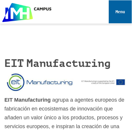
N
a
Toggle 
v
e
g
a
c
i
EIT Manufacturing
ó
n
EIT Manufacturing
agrupa a agentes europeos de
fabricación en ecosistemas de innovación que
añaden un valor único a los productos, procesos y
servicios europeos, e inspiran la creación de una