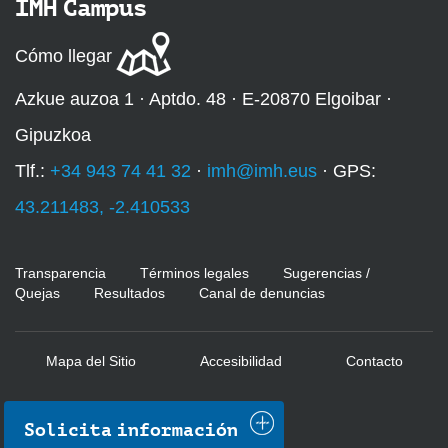
IMH Campus
Cómo llegar
Azkue auzoa 1 · Aptdo. 48 · E-20870 Elgoibar ·
Gipuzkoa
Tlf.:
+34 943 74 41 32
·
imh@imh.eus
· GPS:
43.211483, -2.410533
Transparencia
Términos legales
Sugerencias /
Quejas
Resultados
Canal de denuncias
Mapa del Sitio
Accesibilidad
Contacto
Solicita información