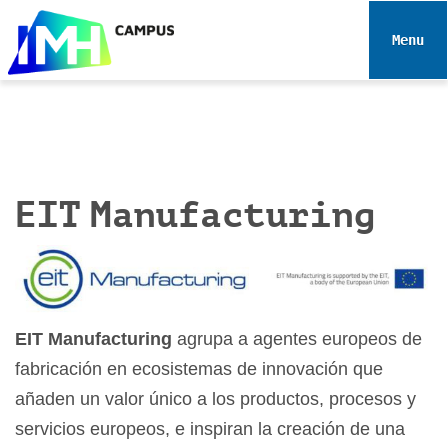
N
a
Toggle 
v
e
g
a
c
i
EIT Manufacturing
ó
n
EIT Manufacturing
agrupa a agentes europeos de
fabricación en ecosistemas de innovación que
añaden un valor único a los productos, procesos y
servicios europeos, e inspiran la creación de una