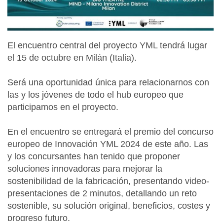
/
w
w
w
El encuentro central del proyecto YML tendrá lugar
.
el 15 de octubre en Milán (Italia).
i
m
Será una oportunidad única para relacionarnos con
h
las y los jóvenes de todo el hub europeo que
.
participamos en el proyecto.
e
u
En el encuentro se entregará el premio del concurso
s
europeo de Innovación YML 2024 de este año. Las
/
y los concursantes han tenido que proponer
e
soluciones innovadoras para mejorar la
s
sostenibilidad de la fabricación, presentando video-
/
presentaciones de 2 minutos, detallando un reto
i
sostenible, su solución original, beneficios, costes y
m
progreso futuro.