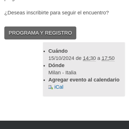
h
/
¿Deseas inscribirte para seguir el encuentro?
c
o
PROGRAMA Y REGISTRO
m
u
n
Cuándo
i
15/10/2024
de
14:30
a
17:50
c
Dónde
a
Milan - Italia
c
Agregar evento al calendario
i
iCal
o
n
/
j
o
r