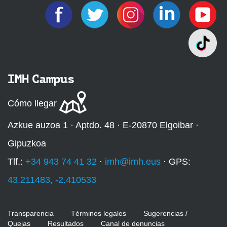
n
a
d
a
s
/
IMH Campus
y
m
Cómo llegar
l
-
Azkue auzoa 1 · Aptdo. 48 · E-20870 Elgoibar ·
e
Gipuzkoa
v
e
Tlf.:
+34 943 74 41 32
·
imh@imh.eus
· GPS:
n
43.211483, -2.410533
t
o
-
Transparencia
Términos legales
Sugerencias /
a
Quejas
Resultados
Canal de denuncias