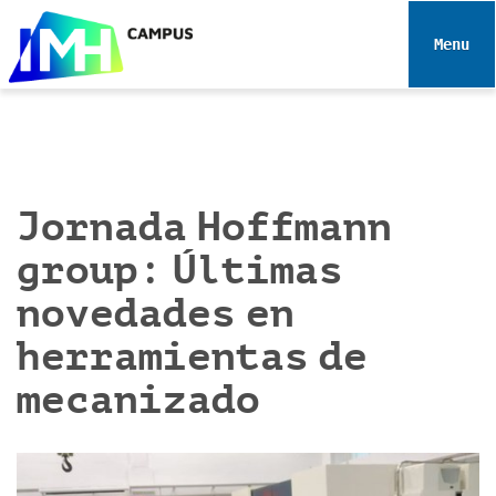
N
a
Toggle 
v
e
g
a
c
i
Jornada Hoffmann
ó
group: Últimas
n
novedades en
herramientas de
mecanizado
h
t