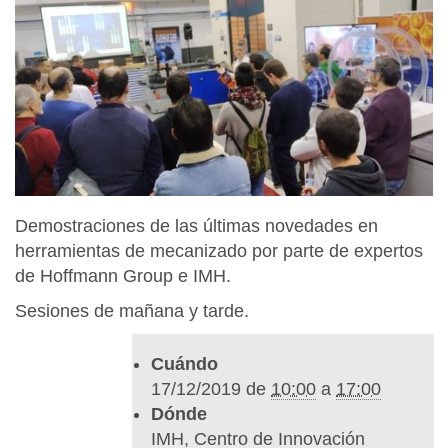
t
p
s
:
/
/
w
w
w
Demostraciones de las últimas novedades en
.
herramientas de mecanizado por parte de expertos
i
de Hoffmann Group e IMH.
m
h
Sesiones de mañana y tarde.
.
e
Cuándo
u
17/12/2019
de
10:00
a
17:00
s
Dónde
/
IMH, Centro de Innovación