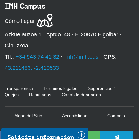
n
IMH Campus
/
j
Cómo llegar
o
r
Azkue auzoa 1 · Aptdo. 48 · E-20870 Elgoibar ·
n
Gipuzkoa
a
d
Tlf.:
+34 943 74 41 32
·
imh@imh.eus
· GPS:
a
43.211483, -2.410533
s
/
j
Transparencia
Términos legales
Sugerencias /
Quejas
Resultados
Canal de denuncias
o
r
n
Mapa del Sitio
Accesibilidad
Contacto
a
d
a
Solicita información