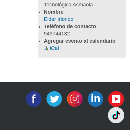
e
Tecnológica Asmaola
s
Nombre
/
Eider Iriondo
i
Teléfono de contacto
m
943744132
h
Agregar evento al calendario
/
iCal
c
o
m
u
n
i
c
a
c
i
o