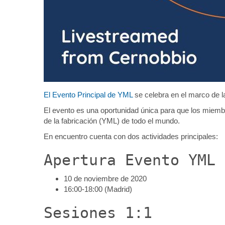
u
n
i
c
a
c
i
o
n
El Evento Principal de YML
se celebra en el marco de 
/
El evento es una oportunidad única para que los miembr
j
de la fabricación (YML) de todo el mundo.
o
r
En encuentro cuenta con dos actividades principales:
n
Apertura Evento YML
a
d
a
10 de noviembre de 2020
s
16:00-18:00 (Madrid)
/
Sesiones 1:1
e
n