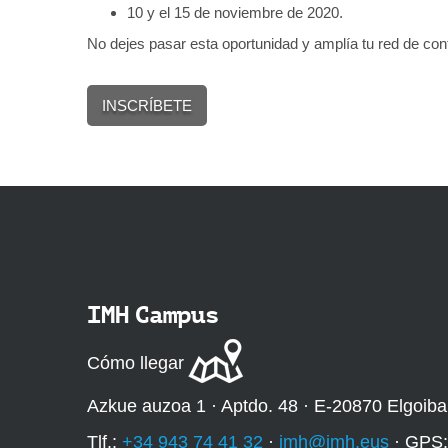
c
10 y el 15 de noviembre de 2020.
u
No dejes pasar esta oportunidad y amplía tu red de con
e
n
t
INSCRÍBETE
r
o
-
y
o
u
n
g
-
m
IMH Campus
a
n
Cómo llegar
u
f
Azkue auzoa 1 · Aptdo. 48 · E-20870 Elgoiba
a
c
Tlf.:
+34 943 74 41 32
·
imh@imh.eus
· GPS