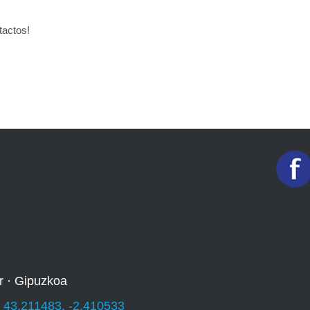
tactos!
r · Gipuzkoa
:
43.211483, -2.410533