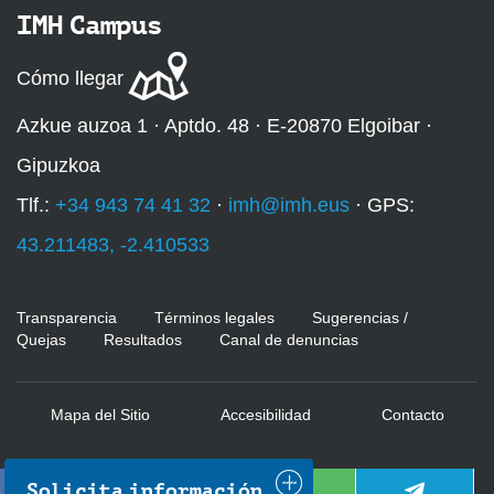
e
IMH Campus
-
f
Cómo llegar
o
r
Azkue auzoa 1 · Aptdo. 48 · E-20870 Elgoibar ·
m
Gipuzkoa
a
c
Tlf.:
+34 943 74 41 32
·
imh@imh.eus
· GPS:
i
43.211483, -2.410533
o
n
-
Transparencia
Términos legales
Sugerencias /
d
Quejas
Resultados
Canal de denuncias
u
a
Mapa del Sitio
Accesibilidad
Contacto
l
-
u
Solicita información