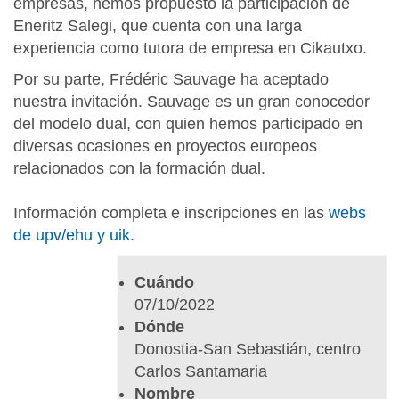
i
empresas, hemos propuesto la participación de
m
Eneritz Salegi, que cuenta con una larga
h
experiencia como tutora de empresa en Cikautxo.
/
Por su parte, Frédéric Sauvage ha aceptado
c
nuestra invitación. Sauvage es un gran conocedor
o
del modelo dual, con quien hemos participado en
m
diversas ocasiones en proyectos europeos
u
relacionados con la formación dual.
n
i
Información completa e inscripciones en las
webs
c
de upv/ehu y uik.
a
c
Cuándo
i
07/10/2022
o
Dónde
n
Donostia-San Sebastián, centro
/
Carlos Santamaria
j
Nombre