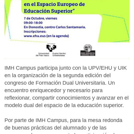
:
/
/
w
w
w
.
i
m
h
IMH Campus participa junto con la UPV/EHU y UIK
.
en la organización de la segunda edición del
e
congreso de Formación Dual Universitaria. Un
u
encuentro enriquecedor y necesario para
s
reflexionar, compartir conocimientos y avanzar en el
/
modelo dual del espacio de la educación superior.
e
s
Por parte de IMH Campus, para la mesa redonda
/
de buenas prácticas del alumnado y de las