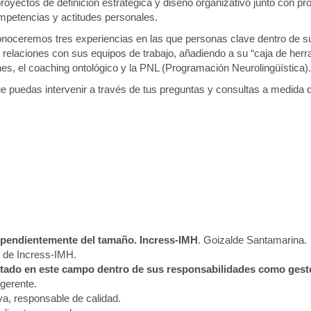
oyectos de definición estratégica y diseño organizativo junto con p
mpetencias y actitudes personales.
noceremos tres experiencias en las que personas clave dentro de s
 relaciones con sus equipos de trabajo, añadiendo a su “caja de her
nes, el coaching ontológico y la PNL (Programación Neurolingüística).
ue puedas intervenir a través de tus preguntas y consultas a medida 
dependientemente del tamaño. Incress-IMH
. Goizalde Santamarina.
o de Incress-IMH.
ntado en este campo dentro de sus responsabilidades como ges
 gerente.
a, responsable de calidad.