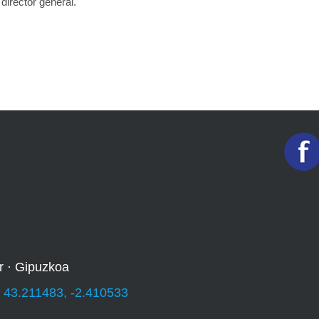
irector general.
r · Gipuzkoa
:
43.211483, -2.410533