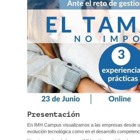
/
q
/
w
u
w
í
w
.
:
i
m
h
.
e
u
s
/
e
s
/
i
Presentación
m
h
En IMH Campus visualizamos a las empresas desde una
/
evolución tecnológica como en el desarrollo competenci
c