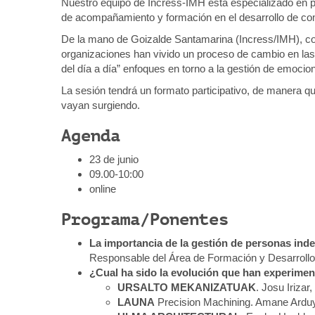
Nuestro equipo de Incress-IMH está especializado en pr
o
de acompañamiento y formación en el desarrollo de co
m
De la mano de Goizalde Santamarina (Incress/IMH), co
u
organizaciones han vivido un proceso de cambio en las
n
del día a día” enfoques en torno a la gestión de emocio
i
c
La sesión tendrá un formato participativo, de manera q
a
vayan surgiendo.
c
i
Agenda
o
n
23 de junio
/
09.00-10:00
j
online
o
Programa/Ponentes
r
n
La importancia de la gestión de personas in
a
Responsable del Área de Formación y Desarroll
d
¿Cual ha sido la evolución que han experime
a
URSALTO MEKANIZATUAK
. Josu Irizar,
s
LAUNA
Precision Machining. Amane Arduy
/