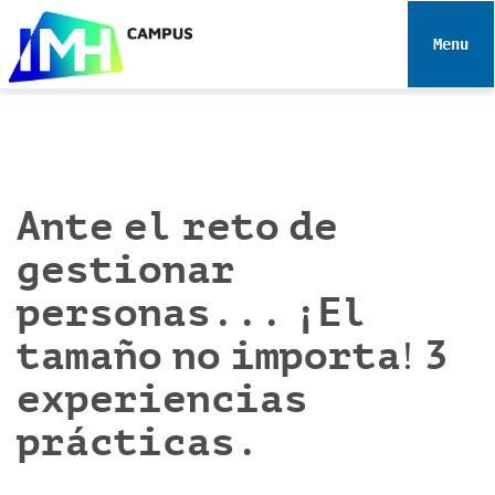
N
a
Toggle 
v
e
g
a
c
i
Ante el reto de
ó
gestionar
n
personas... ¡El
tamaño no importa! 3
experiencias
prácticas.
h