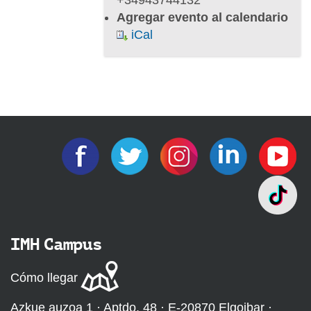
a
Agregar evento al calendario
r
iCal
-
p
e
r
s
o
n
a
s
-
e
l
IMH Campus
-
t
Cómo llegar
a
m
Azkue auzoa 1 · Aptdo. 48 · E-20870 Elgoibar ·