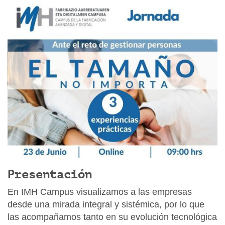
t
t
p
s
:
/
/
w
w
w
.
i
m
h
Presentación
.
En IMH Campus visualizamos a las empresas
e
desde una mirada integral y sistémica, por lo que
u
las acompañamos tanto en su evolución tecnológica
s