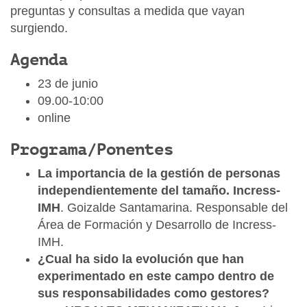
preguntas y consultas a medida que vayan
o
surgiendo.
n
/
Agenda
j
23 de junio
o
09.00-10:00
r
online
n
a
Programa/Ponentes
d
a
La importancia de la gestión de personas
s
independientemente del tamaño. Incress-
/
IMH
. Goizalde Santamarina. Responsable del
a
Área de Formación y Desarrollo de Incress-
n
IMH.
t
¿Cual ha sido la evolución que han
e
experimentado en este campo dentro de
-
sus responsabilidades como gestores?
e