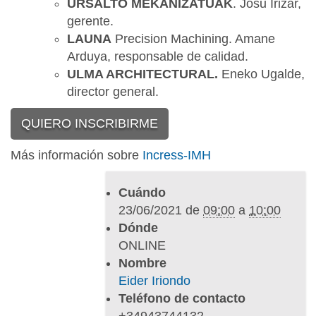
URSALTO MEKANIZATUAK
. Josu Irizar,
l
gerente.
-
LAUNA
Precision Machining. Amane
r
Arduya, responsable de calidad.
e
ULMA ARCHITECTURAL.
Eneko Ugalde,
t
director general.
o
-
QUIERO INSCRIBIRME
d
Más información sobre
Incress-IMH
e
-
Cuándo
g
23/06/2021
de
09:00
a
10:00
e
Dónde
s
ONLINE
t
Nombre
i
Eider Iriondo
o
Teléfono de contacto
n
+34943744132