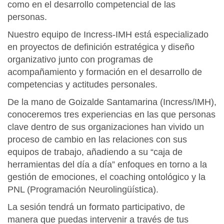
como en el desarrollo competencial de las
/
personas.
e
Nuestro equipo de Incress-IMH está especializado
s
en proyectos de definición estratégica y diseño
/
organizativo junto con programas de
i
acompañamiento y formación en el desarrollo de
m
competencias y actitudes personales.
h
/
De la mano de Goizalde Santamarina (Incress/IMH),
c
conoceremos tres experiencias en las que personas
o
clave dentro de sus organizaciones han vivido un
m
proceso de cambio en las relaciones con sus
u
equipos de trabajo, añadiendo a su “caja de
n
herramientas del día a día” enfoques en torno a la
i
gestión de emociones, el coaching ontológico y la
c
PNL (Programación Neurolingüística).
a
La sesión tendrá un formato participativo, de
c
manera que puedas intervenir a través de tus
i